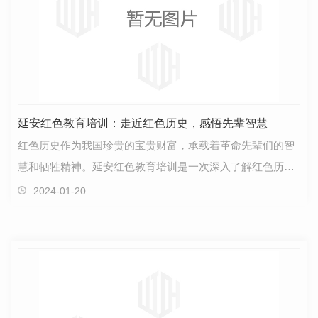
延安红色教育培训：走近红色历史，感悟先辈智慧
红色历史作为我国珍贵的宝贵财富，承载着革命先辈们的智
慧和牺牲精神。延安红色教育培训是一次深入了解红色历
史、感悟先辈智慧的..机会。在这个培训中，我们将走近…
2024-01-20